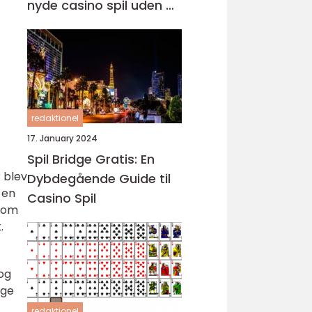
nyde casino spil uden at
tømme lommen
redaktionel
17. January 2024
Spil Bridge Gratis: En
 blev
Dybdegående Guide til
 en
Casino Spil
 som
.
 og
ige
redaktionel