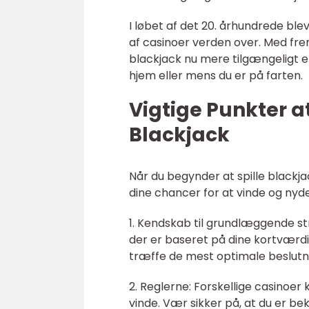
I løbet af det 20. århundrede bl
af casinoer verden over. Med fre
blackjack nu mere tilgængeligt e
hjem eller mens du er på farten.
Vigtige Punkter a
Blackjack
Når du begynder at spille blackjac
dine chancer for at vinde og nyde
1. Kendskab til grundlæggende st
der er baseret på dine kortværdi
træffe de mest optimale beslutnin
2. Reglerne: Forskellige casinoer 
vinde. Vær sikker på, at du er b