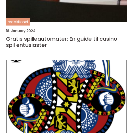
redaktionel
18. January 2024
Gratis spilleautomater: En guide til casino
spil entusiaster