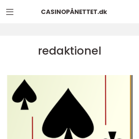
CASINOPÅNETTET.
dk
redaktionel