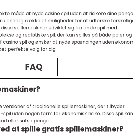
ekte måde at nyde casino spil uden at risikere dine penge
 uendelig række af muligheder for at udforske forskellige
isse spillemaskiner udviklet sig fra enkle spil med
ekse og realistiske spil, der kan spilles på både pc’er og
af casino spil og ønsker at nyde spændingen uden økono
 det perfekte valg for dig.
FAQ
lemaskiner?
e versioner af traditionelle spillemaskiner, der tilbyder
pil uden nogen form for økonomisk risiko. Disse spil kan
skud eller satse penge.
ed at spille gratis spillemaskiner?