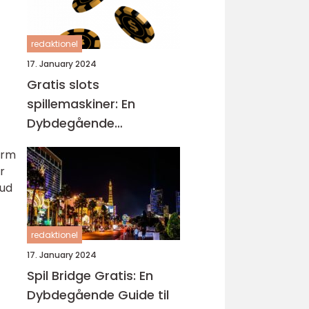
redaktionel
17. January 2024
Gratis slots
spillemaskiner: En
Dybdegående
Gennemgang
orm
r
kud
redaktionel
17. January 2024
Spil Bridge Gratis: En
Dybdegående Guide til