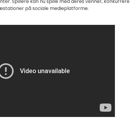
nter. Spillere kan nu spille med deres venner, konkurrer
æstationer på sociale medieplatforme.