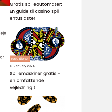
Gratis spilleautomater:
En guide til casino spil
entusiaster
reje
har
redaktionel
18. January 2024
Spillemaskiner gratis -
en omfattende
vejledning til
casinoentusiaster