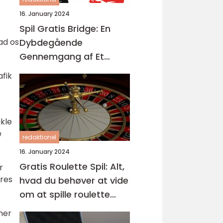
16. January 2024
Spil Gratis Bridge: En
Dybdegående
ad os
Gennemgang af Et
Populært Casinospil
afik
ikle
e
redaktionel
16. January 2024
Gratis Roulette Spil: Alt,
r
eres
hvad du behøver at vide
om at spille roulette
uden at betale
iner