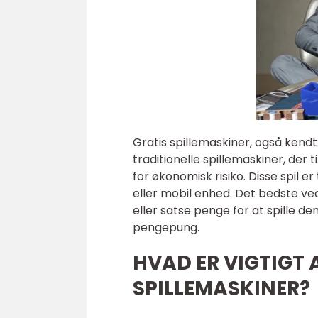
Gratis spillemaskiner, også kendt 
traditionelle spillemaskiner, de
for økonomisk risiko. Disse spil e
eller mobil enhed. Det bedste ved
eller satse penge for at spille d
pengepung.
HVAD ER VIGTIGT 
SPILLEMASKINER?