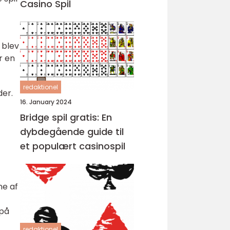
Casino Spil
 blev
r en
redaktionel
der.
16. January 2024
Bridge spil gratis: En
dybdegående guide til
et populært casinospil
ne af
 på
redaktionel