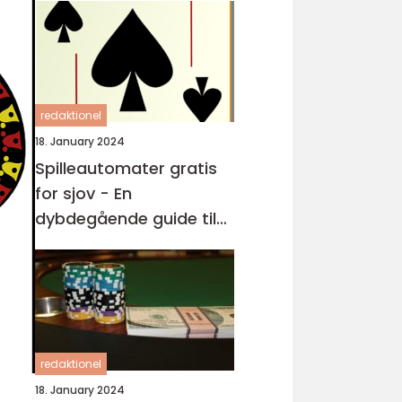
redaktionel
18. January 2024
Spilleautomater gratis
for sjov - En
dybdegående guide til
casinoelskere
redaktionel
18. January 2024