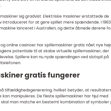
.
lemaskiner sig gradvist. Elektriske maskiner erstattede de
v introduceret for at gøre spillet mere spændende. I 1963
emaskine lanceret i Australien, og dette åbnede dørene fo
g online casinoer har spillemaskiner gratis nået nye høj
giens potentiale til at skabe virtuelle spillemaskiner, der
levelse. Spillere kan nu nyde spændingen ved slotspil på
ltelefonen.
kiner gratis fungerer
på tilfældighedsgenerering, hvilket betyder, at resultater
kke kan manipuleres. De fleste spillemaskiner har hjul med
de skal man matche en bestemt kombination af symboler