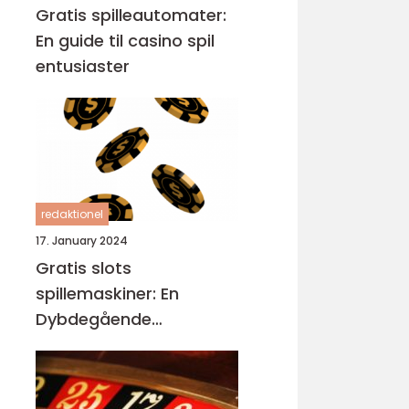
Gratis spilleautomater:
En guide til casino spil
entusiaster
redaktionel
17. January 2024
Gratis slots
spillemaskiner: En
Dybdegående
Gennemgang