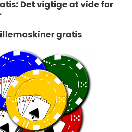
tis: Det vigtige at vide for
r
pillemaskiner gratis