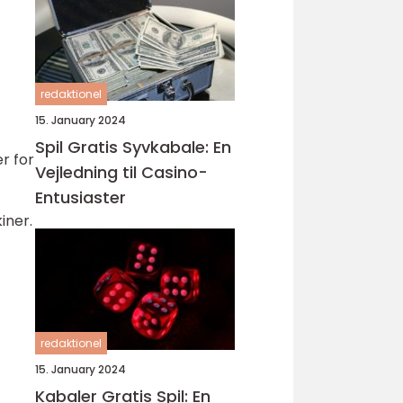
redaktionel
15. January 2024
Spil Gratis Syvkabale: En
r for
Vejledning til Casino-
Entusiaster
iner.
redaktionel
15. January 2024
Kabaler Gratis Spil: En