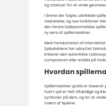
og chancer for at vinde gevinster
I årene der fulgte, udviklede spil
mekaniske, og nye funktioner ble
den første fuldautomatiske spill
ny æra af spillemaskiner.
Med fremkomsten af internettet o
Spiludviklere har udnyttet teknolo
imiterer den autentiske casinoop
computeren eller endda på mobi
Hvordan spillemas
Spillemaskiner gratis er baseret 
hvert spil er helt tilfældige og i
symboler på dem, og for at vin
tværs af hjulene.