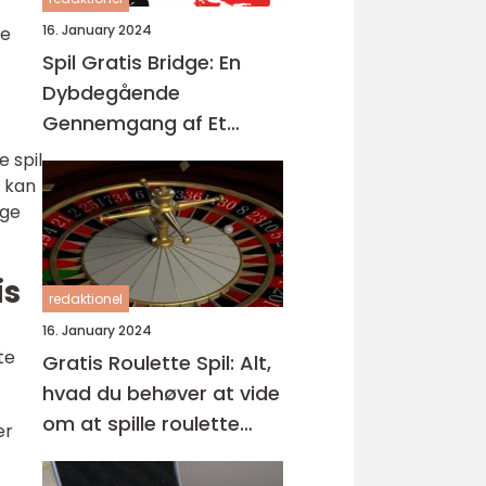
16. January 2024
re
Spil Gratis Bridge: En
Dybdegående
Gennemgang af Et
Populært Casinospil
e spil
e kan
ige
is
redaktionel
16. January 2024
te
Gratis Roulette Spil: Alt,
hvad du behøver at vide
om at spille roulette
er
uden at betale