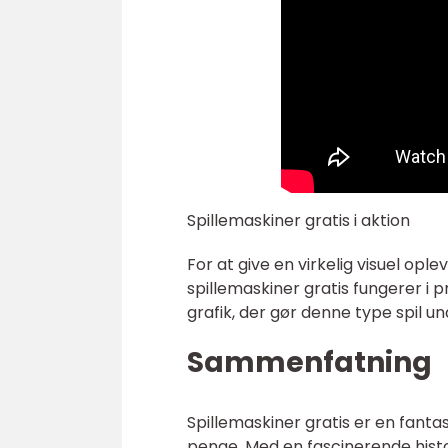
Spillemaskiner gratis i aktion
For at give en virkelig visuel opl
spillemaskiner gratis fungerer i pr
grafik, der gør denne type spil un
Sammenfatning
Spillemaskiner gratis er en fantas
penge. Med en fascinerende histor