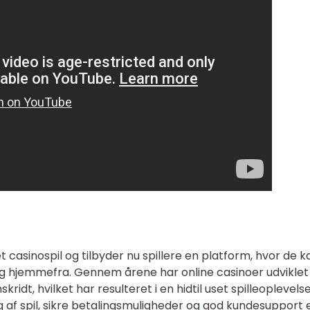
:
t casinospil og tilbyder nu spillere en platform, hvor de k
g hjemmefra. Gennem årene har online casinoer udviklet 
kridt, hvilket har resulteret i en hidtil uset spilleoplevelse
af spil, sikre betalingsmuligheder og god kundesupport 