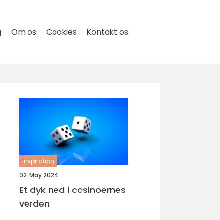
g
Om os
Cookies
Kontakt os
inspiration
02. May 2024
Et dyk ned i casinoernes
verden