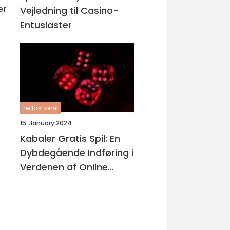
er
Vejledning til Casino-
Entusiaster
redaktionel
15. January 2024
Kabaler Gratis Spil: En
Dybdegående Indføring i
Verdenen af Online
Kabaler