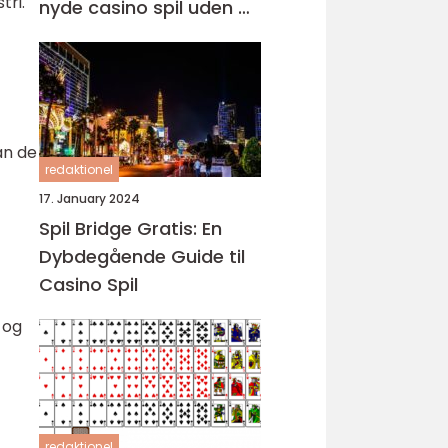
tri.
nyde casino spil uden at
tømme lommen
an de
redaktionel
17. January 2024
Spil Bridge Gratis: En
Dybdegående Guide til
Casino Spil
 og
redaktionel