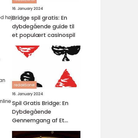
16. January 2024
d høj
Bridge spil gratis: En
dybdegående guide til
et populært casinospil
å
an
redaktionel
16. January 2024
nline
Spil Gratis Bridge: En
Dybdegående
Gennemgang af Et
Populært Casinospil