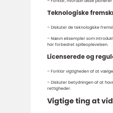
– Forklar, hvordan disse pionere
Teknologiske fremsk
– Diskuter de teknologiske fremsk
– Nævn eksempler som introdukt
har forbedret spilleoplevelsen.
Licenserede og regul
– Forklar vigtigheden af at vælge
– Diskuter betydningen af at have
rettigheder.
Vigtige ting at vi