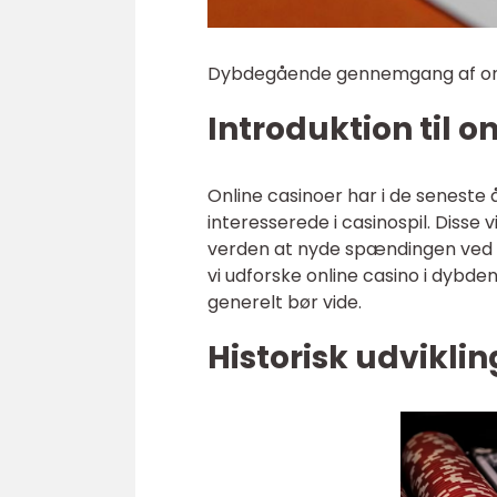
Dybdegående gennemgang af onli
Introduktion til o
Online casinoer har i de seneste 
interesserede i casinospil. Disse v
verden at nyde spændingen ved cas
vi udforske online casino i dybden,
generelt bør vide.
Historisk udviklin