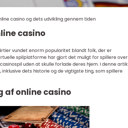
ne casino og dets udvikling gennem tiden
nline casino
årtier vundet enorm popularitet blandt folk, der er
irtuelle spilplatforme har gjort det muligt for spillere ove
inospil uden at skulle forlade deres hjem. I denne artike
 inklusive dets historie og de vigtigste ting, som spillere
g af online casino