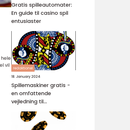
Gratis spilleautomater:
En guide til casino spil
entusiaster
r hele
l vil
redaktionel
18. January 2024
Spillemaskiner gratis -
en omfattende
vejledning til
casinoentusiaster