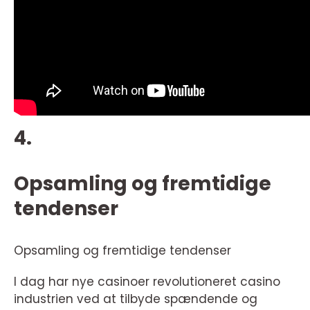
4.
Opsamling og fremtidige
tendenser
Opsamling og fremtidige tendenser
I dag har nye casinoer revolutioneret casino
industrien ved at tilbyde spændende og