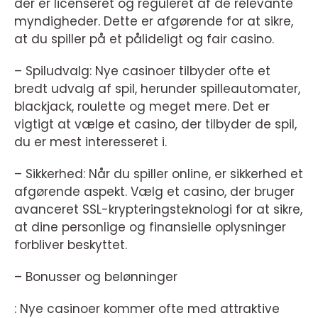
der er licenseret og reguleret af de relevante
myndigheder. Dette er afgørende for at sikre,
at du spiller på et pålideligt og fair casino.
– Spiludvalg: Nye casinoer tilbyder ofte et
bredt udvalg af spil, herunder spilleautomater,
blackjack, roulette og meget mere. Det er
vigtigt at vælge et casino, der tilbyder de spil,
du er mest interesseret i.
– Sikkerhed: Når du spiller online, er sikkerhed et
afgørende aspekt. Vælg et casino, der bruger
avanceret SSL-krypteringsteknologi for at sikre,
at dine personlige og finansielle oplysninger
forbliver beskyttet.
– Bonusser og belønninger
: Nye casinoer kommer ofte med attraktive