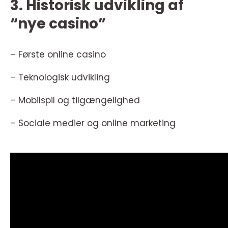
3. Historisk udvikling af
“nye casino”
– Første online casino
– Teknologisk udvikling
– Mobilspil og tilgængelighed
– Sociale medier og online marketing