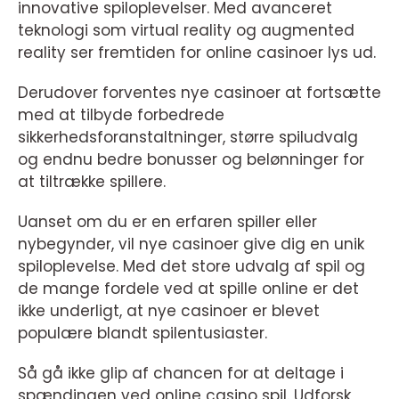
innovative spiloplevelser. Med avanceret
teknologi som virtual reality og augmented
reality ser fremtiden for online casinoer lys ud.
Derudover forventes nye casinoer at fortsætte
med at tilbyde forbedrede
sikkerhedsforanstaltninger, større spiludvalg
og endnu bedre bonusser og belønninger for
at tiltrække spillere.
Uanset om du er en erfaren spiller eller
nybegynder, vil nye casinoer give dig en unik
spiloplevelse. Med det store udvalg af spil og
de mange fordele ved at spille online er det
ikke underligt, at nye casinoer er blevet
populære blandt spilentusiaster.
Så gå ikke glip af chancen for at deltage i
spændingen ved online casino spil. Udforsk