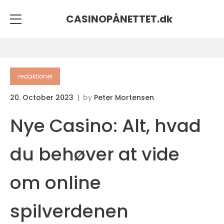
CASINOPÅNETTET.
dk
redaktionel
20. October 2023
by
Peter Mortensen
Nye Casino: Alt, hvad
du behøver at vide
om online
spilverdenen