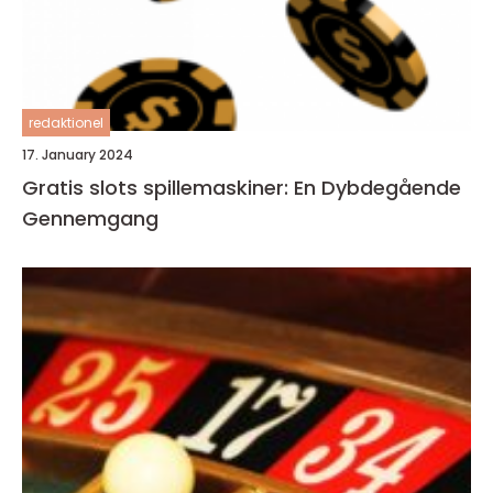
redaktionel
17. January 2024
Gratis slots spillemaskiner: En Dybdegående
Gennemgang