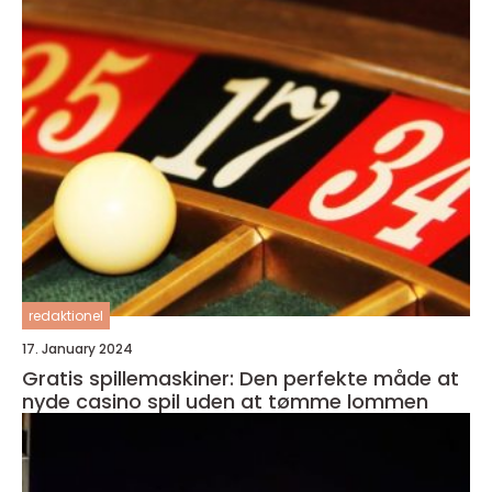
redaktionel
17. January 2024
Gratis spillemaskiner: Den perfekte måde at
nyde casino spil uden at tømme lommen