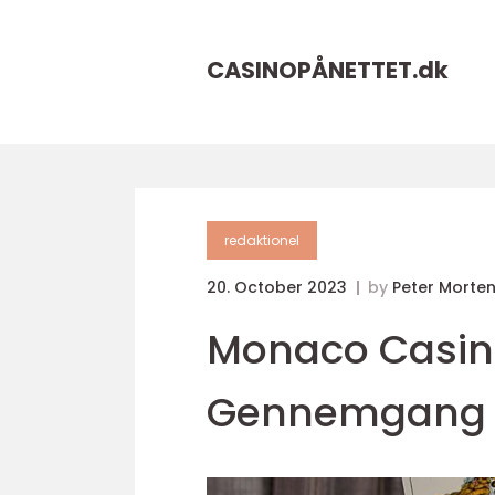
CASINOPÅNETTET.
dk
redaktionel
20. October 2023
by
Peter Morte
Monaco Casino
Gennemgang af