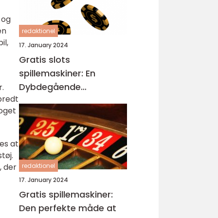
 og
en
redaktionel
il,
17. January 2024
Gratis slots
spillemaskiner: En
Dybdegående
.
bredt
Gennemgang
noget
es at
tøj.
redaktionel
, der
17. January 2024
Gratis spillemaskiner:
Den perfekte måde at