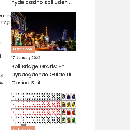
nyde casino spil uden at
tømme lommen
 være
er og
n
redaktionel
i
17. January 2024
Spil Bridge Gratis: En
Dybdegående Guide til
et
Casino Spil
ov
redaktionel