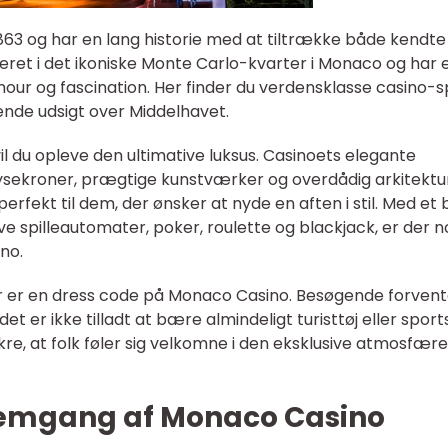
863 og har en lang historie med at tiltrække både kendte
ceret i det ikoniske Monte Carlo-kvarter i Monaco og har 
ur og fascination. Her finder du verdensklasse casino-sp
ende udsigt over Middelhavet.
l du opleve den ultimative luksus. Casinoets elegante
lysekroner, prægtige kunstværker og overdådig arkitektur
rfekt til dem, der ønsker at nyde en aften i stil. Med et 
ive spilleautomater, poker, roulette og blackjack, er der 
no.
er er en dress code på Monaco Casino. Besøgende forvent
t er ikke tilladt at bære almindeligt turisttøj eller sports
kre, at folk føler sig velkomne i den eksklusive atmosfære
nemgang af Monaco Casino