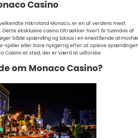
Monaco Casino
 velkendte mikroland Monaco, er en af verdens mest
. Dette eksklusive casino tiltrækker hvert år tusindvis af
søger både spænding og luksus i en enestående atmosfæ
e-spiller eller bare nysgerrig efter at opleve spændinge
 Casino et sted, der er værd at udforske.
ide om Monaco Casino?