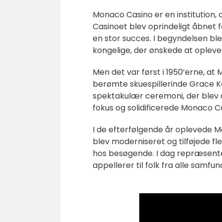
Monaco Casino er en institution, 
Casinoet blev oprindeligt åbnet f
en stor succes. I begyndelsen b
kongelige, der ønskede at opleve s
Men det var først i 1950’erne, at
berømte skuespillerinde Grace Ke
spektakulær ceremoni, der blev 
fokus og solidificerede Monaco C
I de efterfølgende år oplevede M
blev moderniseret og tilføjede fl
hos besøgende. I dag repræsentere
appellerer til folk fra alle samfun