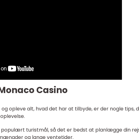
e Monaco Casino
g opleve alt, hvad det har at tilbyde, er der nogle tips, de
oplevelse.
t populært turistmål, så det er bedst at planlægge din rejs
kemængder og lange ventetider.