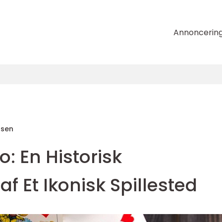
Annoncerin
nsen
: En Historisk
 Et Ikonisk Spillested