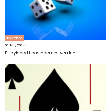
inspiration
02. May 2024
Et dyk ned i casinoernes verden