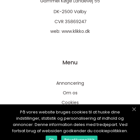
web:
www.klikko.dk
Menu
Annoncering
Om os
Cookies
På vores website bruges cookies til at huske dine
Kontakt os
indstillinger, statistik og personalisering af indhold og
Sitemap
annoncer. Denne information deles med tredjepart. Ved
fortsat brug af websiden godkender du cookiepolitikken.
Ok
Privatlivspolitik