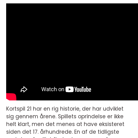
Kortspil 21 har en rig historie, der har udviklet
sig gennem årene. Spillets oprindelse er ikke
helt klart, men det menes at have eksisteret
siden det 17. århundrede. En af de tidligste