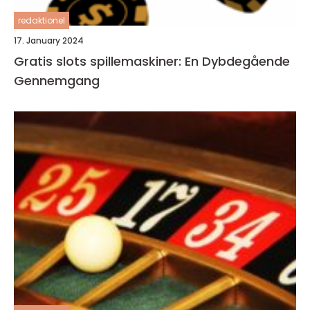
redaktionel
17. January 2024
Gratis slots spillemaskiner: En Dybdegående
Gennemgang