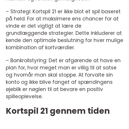
– Strategi: Kortspil 21 er ikke blot et spil baseret
på held. For at maksimere ens chancer for at
vinde er det vigtigt at lære de
grundlæggende strategier. Dette inkluderer at
kende den optimale beslutning for hver mulige
kombination af kortværdier.
– Bankrollstyring: Det er afgørende at have en
plan for, hvor meget man er villig til at satse
og hvornår man skal stoppe. At forvalte sin
konto og ikke blive fanget af spændingens
øjeblik er nøglen til at bevare en positiv
spilleoplevelse.
Kortspil 21 gennem tiden