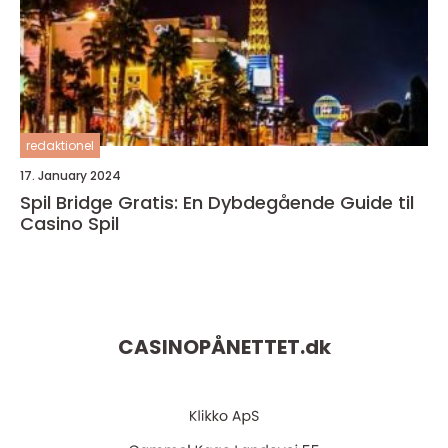
redaktionel
17. January 2024
Spil Bridge Gratis: En Dybdegående Guide til
Casino Spil
CASINOPÅNETTET.
dk