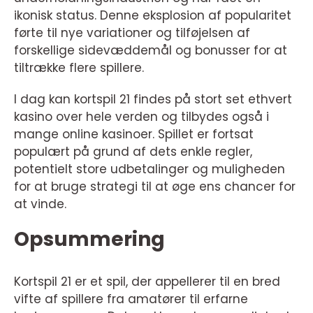
ikonisk status. Denne eksplosion af popularitet
førte til nye variationer og tilføjelsen af
forskellige sidevæddemål og bonusser for at
tiltrække flere spillere.
I dag kan kortspil 21 findes på stort set ethvert
kasino over hele verden og tilbydes også i
mange online kasinoer. Spillet er fortsat
populært på grund af dets enkle regler,
potentielt store udbetalinger og muligheden
for at bruge strategi til at øge ens chancer for
at vinde.
Opsummering
Kortspil 21 er et spil, der appellerer til en bred
vifte af spillere fra amatører til erfarne