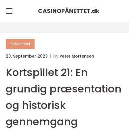
CASINOPÅNETTET.
dk
redaktionel
23. September 2023
by
Peter Mortensen
Kortspillet 21: En
grundig præsentation
og historisk
gennemgang