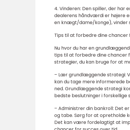
4. Vinderen: Den spiller, der har 
dealerens håndværdi er højere end 
en knægt/dame/konge), vinder sp
Tips til at forbedre dine chancer f
Nu hvor du har en grundlæggende fo
tips til at forbedre dine chancer fo
strategier, du kan bruge for at m
– Lær grundlæggende strategi: Ve
kan du tage mere informerede bes
ned. Grundlæggende strategi kort
bedste beslutninger i forskellige 
– Administrer din bankroll: Det er 
og tabe. Sørg for at opretholde 
Det kan være fordelagtigt at imp
chancer for succes over tid.