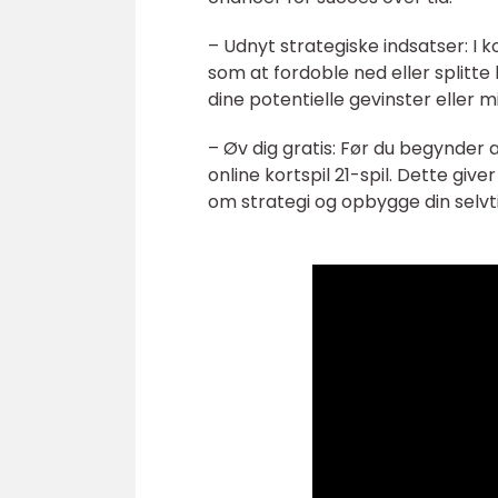
– Udnyt strategiske indsatser: I k
som at fordoble ned eller splitt
dine potentielle gevinster eller m
– Øv dig gratis: Før du begynder a
online kortspil 21-spil. Dette giv
om strategi og opbygge din selvtil