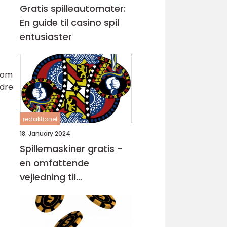
Gratis spilleautomater:
En guide til casino spil
entusiaster
e om
edre
redaktionel
18. January 2024
Spillemaskiner gratis -
en omfattende
vejledning til
casinoentusiaster