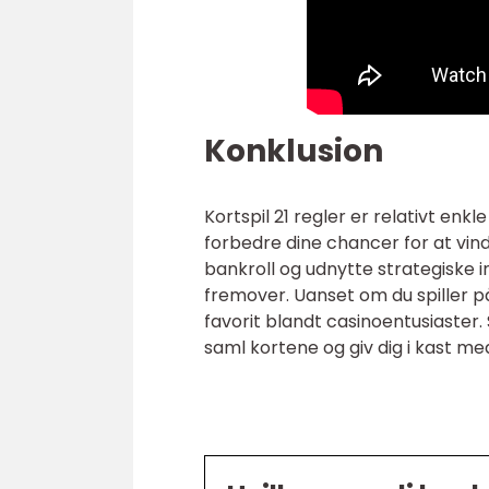
Konklusion
Kortspil 21 regler er relativt en
forbedre dine chancer for at vin
bankroll og udnytte strategiske i
fremover. Uanset om du spiller på 
favorit blandt casinoentusiaster. S
saml kortene og giv dig i kast med