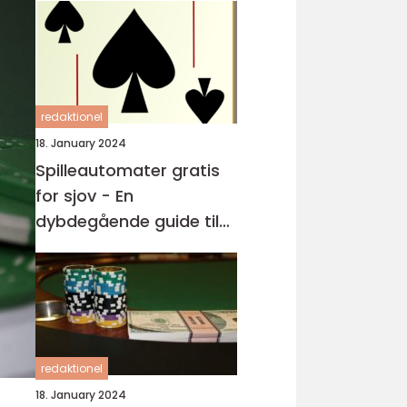
redaktionel
18. January 2024
Spilleautomater gratis
for sjov - En
dybdegående guide til
casinoelskere
redaktionel
18. January 2024