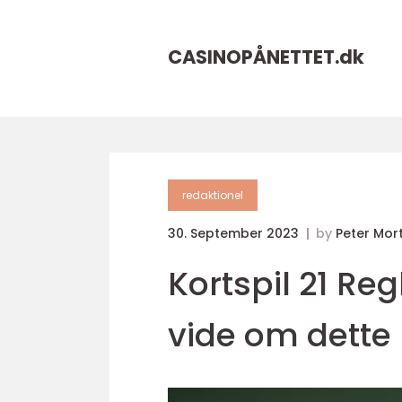
CASINOPÅNETTET.
dk
redaktionel
30. September 2023
by
Peter Mor
Kortspil 21 Reg
vide om dette