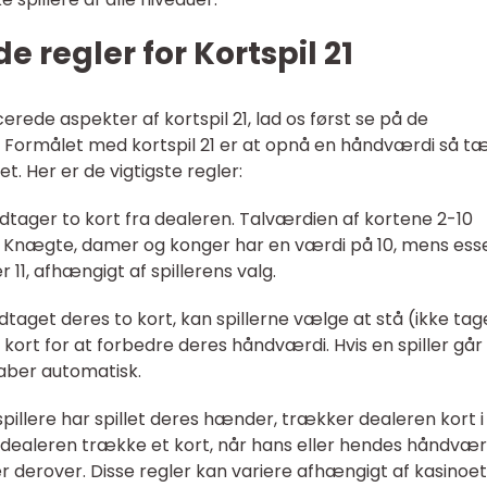
regler for Kortspil 21
erede aspekter af kortspil 21, lad os først se på de
. Formålet med kortspil 21 er at opnå en håndværdi så t
t. Her er de vigtigste regler:
odtager to kort fra dealeren. Talværdien af kortene 2-10
i. Knægte, damer og konger har en værdi på 10, mens ess
 11, afhængigt af spillerens valg.
odtaget deres to kort, kan spillerne vælge at stå (ikke tag
a kort for at forbedre deres håndværdi. Hvis en spiller går
taber automatisk.
spillere har spillet deres hænder, trækker dealeren kort i
al dealeren trække et kort, når hans eller hendes håndvær
ler derover. Disse regler kan variere afhængigt af kasinoet