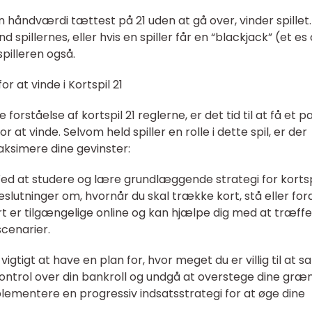
en håndværdi tættest på 21 uden at gå over, vinder spillet.
spillernes, eller hvis en spiller får en “blackjack” (et es
illeren også.
or at vinde i Kortspil 21
rståelse af kortspil 21 reglerne, er det tid til at få et p
r at vinde. Selvom held spiller en rolle i dette spil, er der
aksimere dine gevinster:
d at studere og lære grundlæggende strategi for kortspi
lutninger om, hvornår du skal trække kort, stå eller for
 er tilgængelige online og kan hjælpe dig med at træffe
scenarier.
vigtigt at have en plan for, hvor meget du er villig til at s
kontrol over din bankroll og undgå at overstege dine græn
lementere en progressiv indsatsstrategi for at øge dine