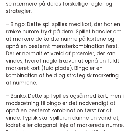
se nærmere på deres forskellige regler og
strategier.
– Bingo: Dette spil spilles med kort, der har en
række numre trykt på dem. Spillet handler om
at markere de kaldte numre på kortene og
opnå en bestemt mønsterkombination først.
Der er normalt et væld af præmier, der kan
vindes, hvoraf nogle kræver at opnå en fuldt
markeret kort (fuld plade). Bingo er en
kombination af held og strategisk markering
af numrene.
– Banko: Dette spil spilles også med kort, men i
modsætning til bingo er det nødvendigt at
opnå en bestemt kombination først for at
vinde. Typisk skal spilleren danne en vandret,
lodret eller diagonal linje af markerede numre.