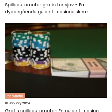
Spilleautomater gratis for sjov - En
dybdegående guide til casinoelskere
redaktionel
18. January 2024
Gratis spilleautomater: En guide til casino