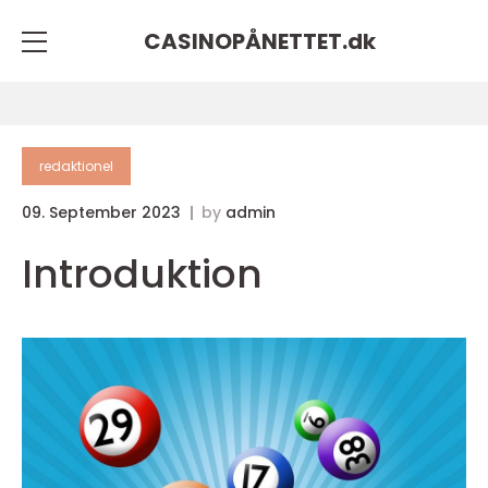
CASINOPÅNETTET.
dk
redaktionel
09. September 2023
by
admin
Introduktion