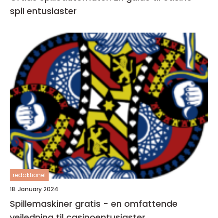
spil entusiaster
redaktionel
18. January 2024
Spillemaskiner gratis - en omfattende
vejledning til casinoentusiaster