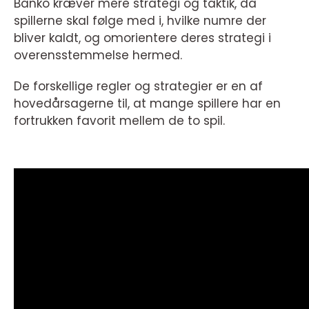
Banko kræver mere strategi og taktik, da
spillerne skal følge med i, hvilke numre der
bliver kaldt, og omorientere deres strategi i
overensstemmelse hermed.
De forskellige regler og strategier er en af
hovedårsagerne til, at mange spillere har en
fortrukken favorit mellem de to spil.