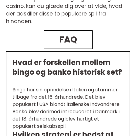
casino, kan du glæde dig over at vide, hvad
der adskiller disse to populære spil fra
hinanden.
FAQ
Hvad er forskellen mellem
bingo og banko historisk set?
Bingo har sin oprindelse i Italien og stammer
tilbage fra det 16. århundrede. Det blev
populært i USA blandt italienske indvandrere.
Banko blev derimod introduceret i Danmark i
det 18. århundrede og blev hurtigt et
populært selskabsspil.
Hvilken strategi er bedst at