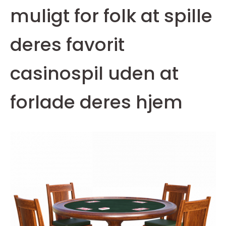
muligt for folk at spille
deres favorit
casinospil uden at
forlade deres hjem