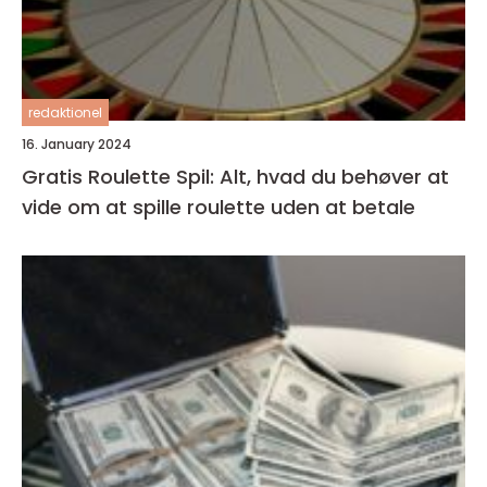
redaktionel
16. January 2024
Gratis Roulette Spil: Alt, hvad du behøver at
vide om at spille roulette uden at betale