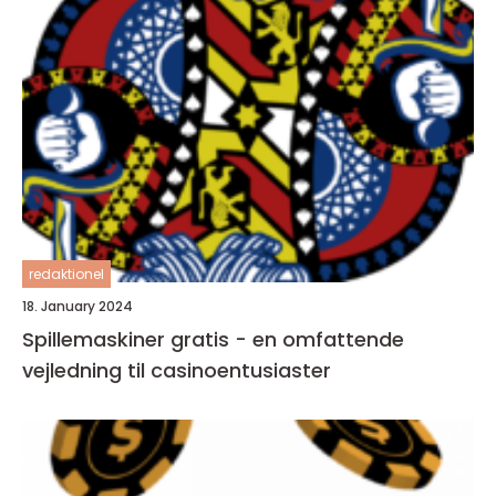
redaktionel
18. January 2024
Spillemaskiner gratis - en omfattende
vejledning til casinoentusiaster