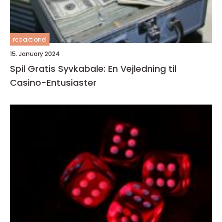
redaktionel
15. January 2024
Spil Gratis Syvkabale: En Vejledning til
Casino-Entusiaster