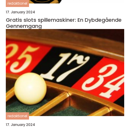
redaktionel
17. January 2024
Gratis slots spillemaskiner: En Dybdegående
Gennemgang
redaktionel
17. January 2024