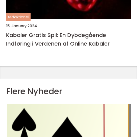
redaktionel
15. January 2024
Kabaler Gratis Spil: En Dybdegående
Indføring i Verdenen af Online Kabaler
Flere Nyheder