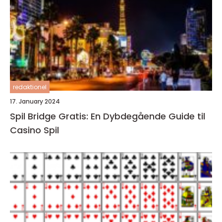
redaktionel
17. January 2024
Spil Bridge Gratis: En Dybdegående Guide til
Casino Spil