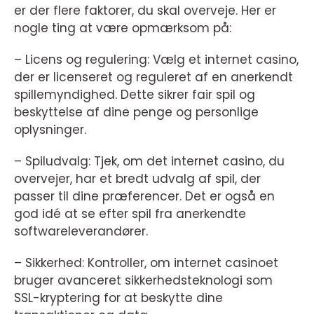
er der flere faktorer, du skal overveje. Her er
nogle ting at være opmærksom på:
– Licens og regulering: Vælg et internet casino,
der er licenseret og reguleret af en anerkendt
spillemyndighed. Dette sikrer fair spil og
beskyttelse af dine penge og personlige
oplysninger.
– Spiludvalg: Tjek, om det internet casino, du
overvejer, har et bredt udvalg af spil, der
passer til dine præferencer. Det er også en
god idé at se efter spil fra anerkendte
softwareleverandører.
– Sikkerhed: Kontroller, om internet casinoet
bruger avanceret sikkerhedsteknologi som
SSL-kryptering for at beskytte dine