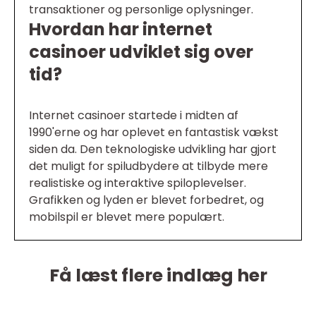
transaktioner og personlige oplysninger.
Hvordan har internet
casinoer udviklet sig over
tid?
Internet casinoer startede i midten af
1990'erne og har oplevet en fantastisk vækst
siden da. Den teknologiske udvikling har gjort
det muligt for spiludbydere at tilbyde mere
realistiske og interaktive spiloplevelser.
Grafikken og lyden er blevet forbedret, og
mobilspil er blevet mere populært.
Få læst flere indlæg her