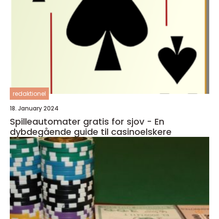
redaktionel
18. January 2024
Spilleautomater gratis for sjov - En
dybdegående guide til casinoelskere