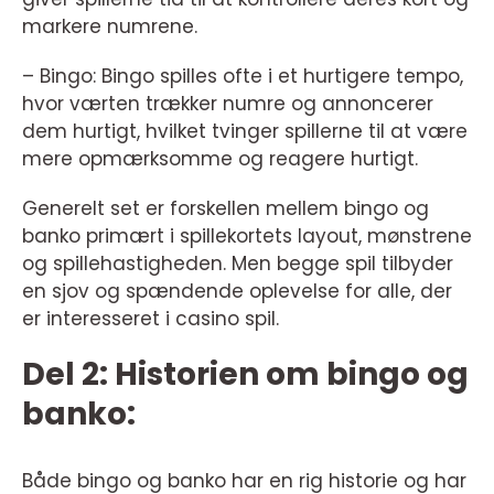
markere numrene.
– Bingo: Bingo spilles ofte i et hurtigere tempo,
hvor værten trækker numre og annoncerer
dem hurtigt, hvilket tvinger spillerne til at være
mere opmærksomme og reagere hurtigt.
Generelt set er forskellen mellem bingo og
banko primært i spillekortets layout, mønstrene
og spillehastigheden. Men begge spil tilbyder
en sjov og spændende oplevelse for alle, der
er interesseret i casino spil.
Del 2: Historien om bingo og
banko:
Både bingo og banko har en rig historie og har