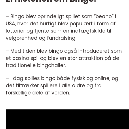
– Bingo blev oprindeligt spillet som “beano” i
USA, hvor det hurtigt blev populært i form af
lotterier og tjente som en indtægtskilde til
velgørenhed og fundraising.
– Med tiden blev bingo også introduceret som
et casino spil og blev en stor attraktion på de
traditionelle bingohaller.
– I dag spilles bingo både fysisk og online, og
det tiltrækker spillere i alle aldre og fra
forskellige dele af verden.