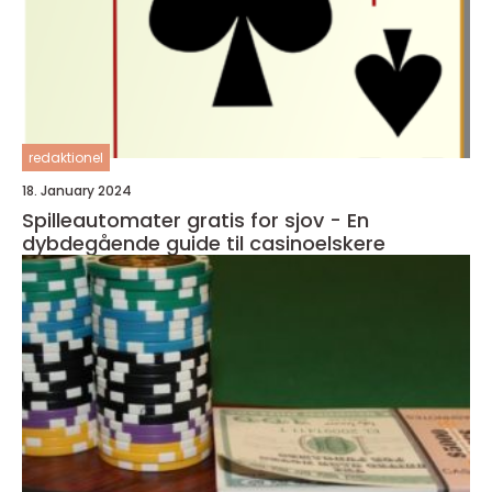
redaktionel
18. January 2024
Spilleautomater gratis for sjov - En
dybdegående guide til casinoelskere