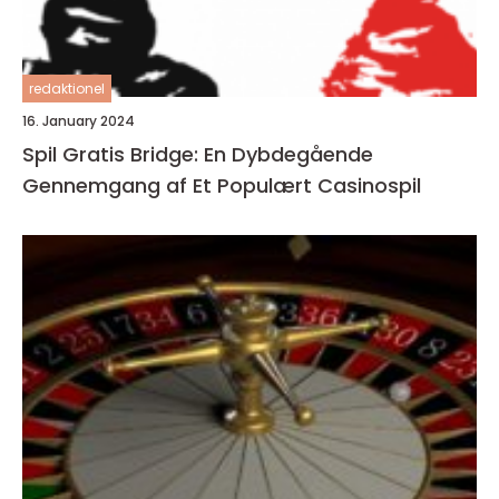
redaktionel
16. January 2024
Spil Gratis Bridge: En Dybdegående
Gennemgang af Et Populært Casinospil