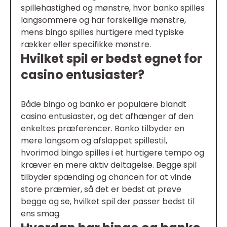
spillehastighed og mønstre, hvor banko spilles
langsommere og har forskellige mønstre,
mens bingo spilles hurtigere med typiske
rækker eller specifikke mønstre.
Hvilket spil er bedst egnet for
casino entusiaster?
Både bingo og banko er populære blandt
casino entusiaster, og det afhænger af den
enkeltes præferencer. Banko tilbyder en
mere langsom og afslappet spillestil,
hvorimod bingo spilles i et hurtigere tempo og
kræver en mere aktiv deltagelse. Begge spil
tilbyder spænding og chancen for at vinde
store præmier, så det er bedst at prøve
begge og se, hvilket spil der passer bedst til
ens smag.