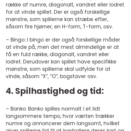
række af numre, diagonalt, vandret eller lodret
for at vinde spillet. Der er også forskellige
mønstre, som spillerne kan stræbe efter,
såsom fire hjørner, en H-form, T-form, osv.
– Bingo: I bingo er der også forskellige måder
at vinde på, men det mest almindelige er at
få en fuld række, diagonalt, vandret eller
lodret. Derudover kan spillet have specifikke
mønstre, som spillerne skal udfylde for at
vinde, såsom “X”, “O”, bogstaver osv.
4. Spilhastighed og tid:
– Banko: Banko spilles normalt i et lidt
langsommere tempo, hvor værten trækker
numre og annoncerer dem langsomt, hvilket
giver spillerne tid til at kontrollere deres kort og