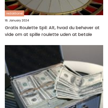
redaktionel
16. January 2024
Gratis Roulette Spil: Alt, hvad du behøver at
vide om at spille roulette uden at betale