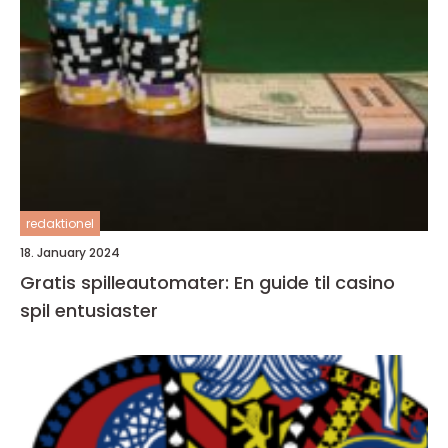
redaktionel
18. January 2024
Gratis spilleautomater: En guide til casino
spil entusiaster