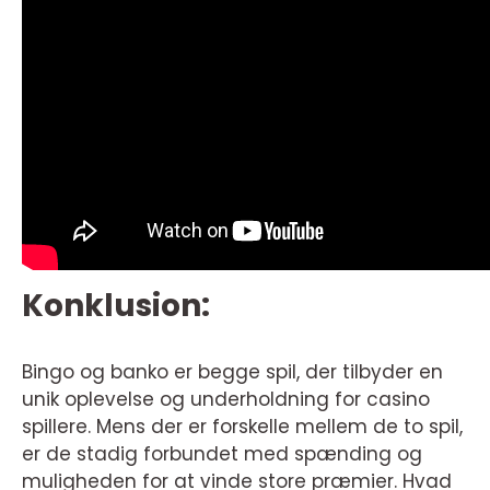
Konklusion:
Bingo og banko er begge spil, der tilbyder en
unik oplevelse og underholdning for casino
spillere. Mens der er forskelle mellem de to spil,
er de stadig forbundet med spænding og
muligheden for at vinde store præmier. Hvad