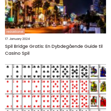
redaktionel
17. January 2024
Spil Bridge Gratis: En Dybdegående Guide til
Casino Spil