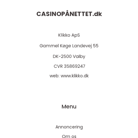
CASINOPÅNETTET.
dk
web:
www.klikko.dk
Menu
Annoncering
Om os