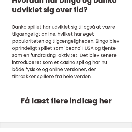
Hvordan har bingo og banko
udviklet sig over tid?
Banko spillet har udviklet sig til også at være
tilgængeligt online, hvilket har øget
populariteten og tilgængeligheden. Bingo blev
oprindeligt spillet som 'beano' i USA og tjente
som en fundraising-aktivitet. Det blev senere
introduceret som et casino spil og har nu
både fysiske og online versioner, der
tiltrækker spillere fra hele verden.
Få læst flere indlæg her