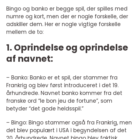
Bingo og banko er begge spil, der spilles med
numre og kort, men der er nogle forskelle, der
adskiller dem. Her er nogle vigtige forskelle
mellem de to:
1. Oprindelse og oprindelse
af navnet:
– Banko: Banko er et spil, der stammer fra
Frankrig og blev først introduceret i det 19.
århundrede. Navnet banko kommer fra det
franske ord “le bon jeu de fortune”, som
betyder “det gode heldsspil.”
– Bingo: Bingo stammer også fra Frankrig, men
det blev populært i USA i begyndelsen af det
20. århundrede. Navnet bingo blev faktisk