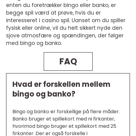
enten du foretrækker bingo eller banko, er
begge spil værd at prøve, hvis du er
interesseret i casino spil. Uanset om du spiller
fysisk eller online, vil du helt sikkert nyde den
sjove atmosfære og spændingen, der følger
med bingo og banko.
FAQ
Hvad er forskellen mellem
bingo og banko?
Bingo og banko er forskellige på flere måder.
Banko bruger et spillekort med ni firkanter,
hvorimod bingo bruger et spillekort med 25
firkanter. Der er også forskelle i