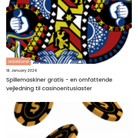
redaktionel
18. January 2024
Spillemaskiner gratis - en omfattende
vejledning til casinoentusiaster