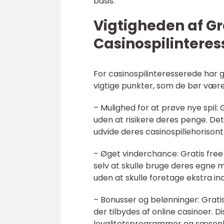
basis.
Vigtigheden af Gra
Casinospilintere
For casinospilinteresserede har gr
vigtige punkter, som de bør v
– Mulighed for at prøve nye spil: 
uden at risikere deres penge. Det
udvide deres casinospillehorisont
– Øget vinderchance: Gratis free 
selv at skulle bruge deres egne m
uden at skulle foretage ekstra in
– Bonusser og belønninger: Gratis
der tilbydes af online casinoer.
loyalitetsprogrammer og sæsonb