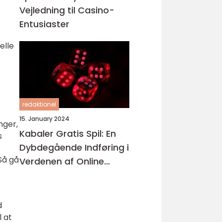
Vejledning til Casino-
Entusiaster
elle
redaktionel
15. January 2024
nger,
Kabaler Gratis Spil: En
s
Dybdegående Indføring i
 Så gå
Verdenen af Online
Kabaler
d
l at