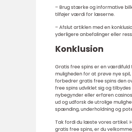
– Brug stærke og informative bill
tilføjer værdi for læserne.
– Afslut artiklen med en konklusi
yderligere anbefalinger eller res
Konklusion
Gratis free spins er en værdifuld 
muligheden for at prøve nye spil
forbedrer gratis free spins den 
free spins udviklet sig og tilby
nybegynder eller erfaren casinospi
ud og udforsk de utrolige mulighe
spænding, underholdning og potent
Tak fordi du læste vores artikel. 
gratis free spins, er du velkomme