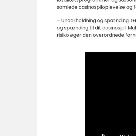
samlede casinospiloplevelse og f
– Underholdning og spænding: Grat
og spænding til dit casinospil. M
risiko øger den overordnede fornøj