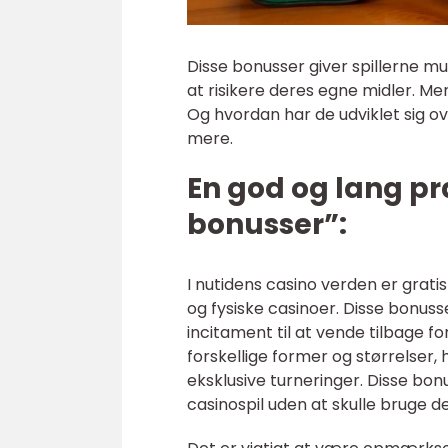
Disse bonusser giver spillerne mul
at risikere deres egne midler. Me
Og hvordan har de udviklet sig ov
mere.
En god og lang pr
bonusser”:
I nutidens casino verden er grati
og fysiske casinoer. Disse bonuss
incitament til at vende tilbage f
forskellige former og størrelser,
eksklusive turneringer. Disse bo
casinospil uden at skulle bruge 