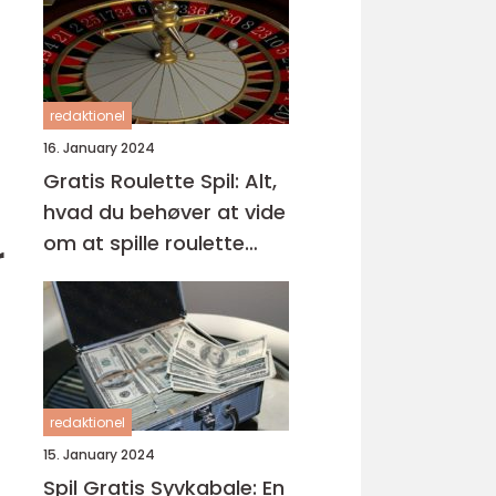
redaktionel
16. January 2024
Gratis Roulette Spil: Alt,
hvad du behøver at vide
om at spille roulette
r
uden at betale
redaktionel
15. January 2024
Spil Gratis Syvkabale: En