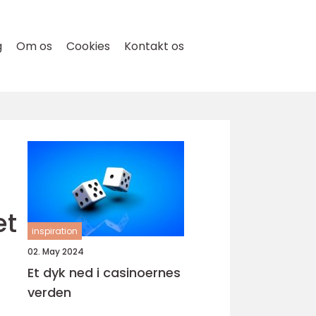
g
Om os
Cookies
Kontakt os
et
inspiration
02. May 2024
Et dyk ned i casinoernes
verden