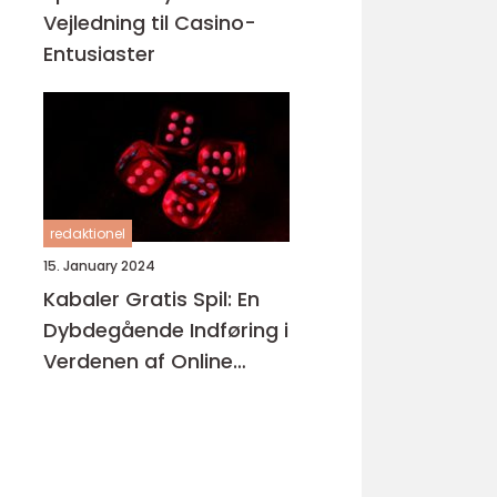
Vejledning til Casino-
Entusiaster
redaktionel
15. January 2024
Kabaler Gratis Spil: En
Dybdegående Indføring i
Verdenen af Online
Kabaler