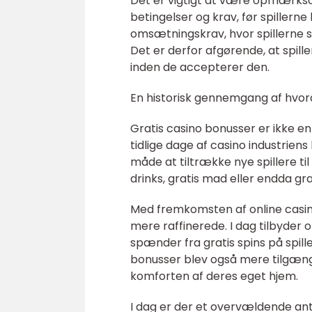
Det er vigtigt at være opmærks
betingelser og krav, før spillern
omsætningskrav, hvor spillerne s
Det er derfor afgørende, at spille
inden de accepterer den.
En historisk gennemgang af hvorda
Gratis casino bonusser er ikke en 
tidlige dage af casino industrien
måde at tiltrække nye spillere ti
drinks, gratis mad eller endda grat
Med fremkomsten af online casino
mere raffinerede. I dag tilbyder o
spænder fra gratis spins på spil
bonusser blev også mere tilgænge
komforten af deres eget hjem.
I dag er der et overvældende antal