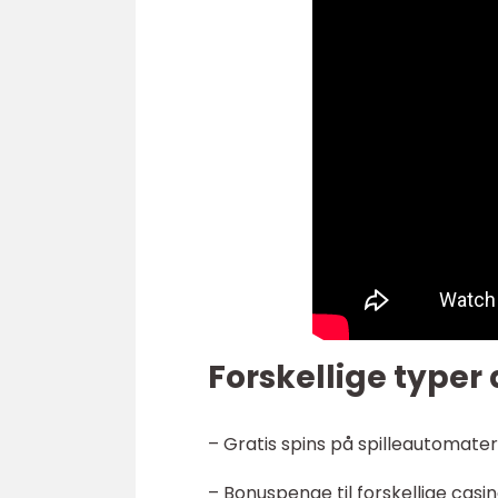
Forskellige typer 
– Gratis spins på spilleautomater
– Bonuspenge til forskellige casin