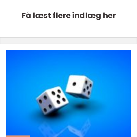
Få læst flere indlæg her