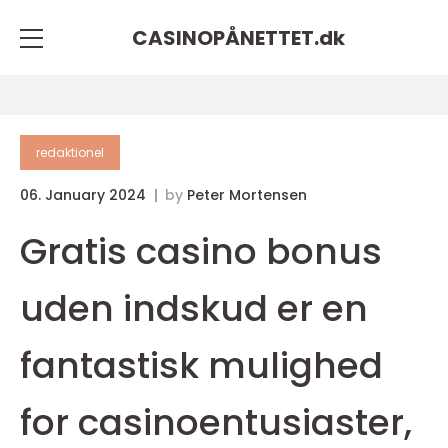
CASINOPÅNETTET.
dk
redaktionel
06. January 2024
by
Peter Mortensen
Gratis casino bonus
uden indskud er en
fantastisk mulighed
for casinoentusiaster,