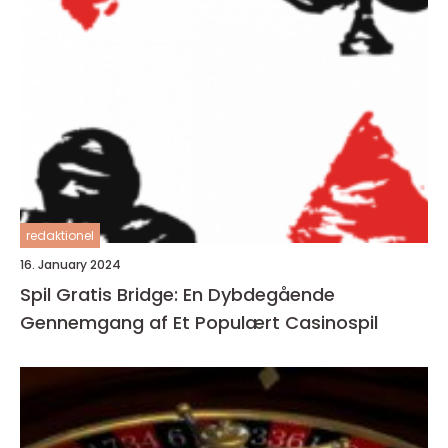
redaktionel
16. January 2024
Spil Gratis Bridge: En Dybdegående
Gennemgang af Et Populært Casinospil