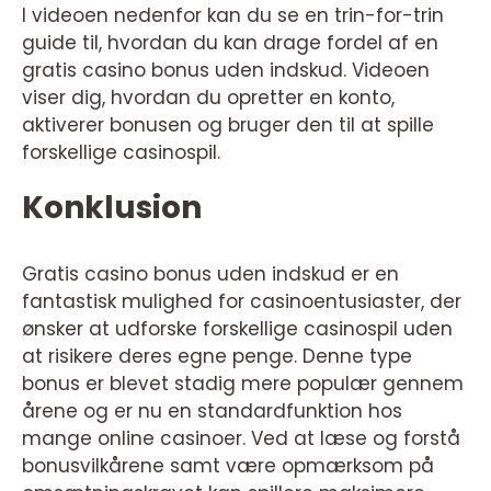
I videoen nedenfor kan du se en trin-for-trin
guide til, hvordan du kan drage fordel af en
gratis casino bonus uden indskud. Videoen
viser dig, hvordan du opretter en konto,
aktiverer bonusen og bruger den til at spille
forskellige casinospil.
Konklusion
Gratis casino bonus uden indskud er en
fantastisk mulighed for casinoentusiaster, der
ønsker at udforske forskellige casinospil uden
at risikere deres egne penge. Denne type
bonus er blevet stadig mere populær gennem
årene og er nu en standardfunktion hos
mange online casinoer. Ved at læse og forstå
bonusvilkårene samt være opmærksom på