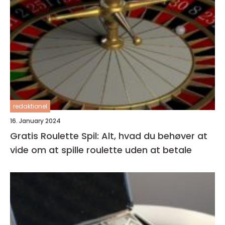
redaktionel
16. January 2024
Gratis Roulette Spil: Alt, hvad du behøver at
vide om at spille roulette uden at betale