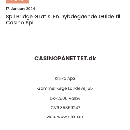
17. January 2024
Spil Bridge Gratis: En Dybdegående Guide til
Casino Spil
CASINOPÅNETTET.
dk
web:
www.klikko.dk