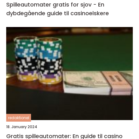
Spilleautomater gratis for sjov - En
dybdegående guide til casinoelskere
redaktionel
18. January 2024
Gratis spilleautomater: En guide til casino