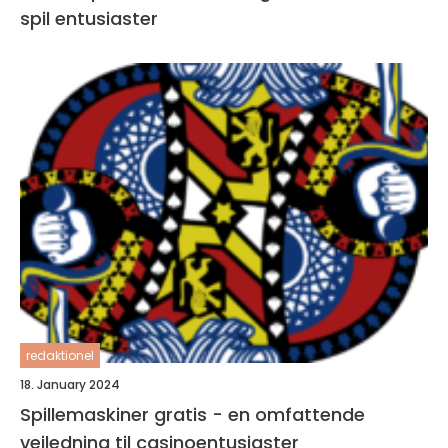
spil entusiaster
redaktionel
18. January 2024
Spillemaskiner gratis - en omfattende
vejledning til casinoentusiaster