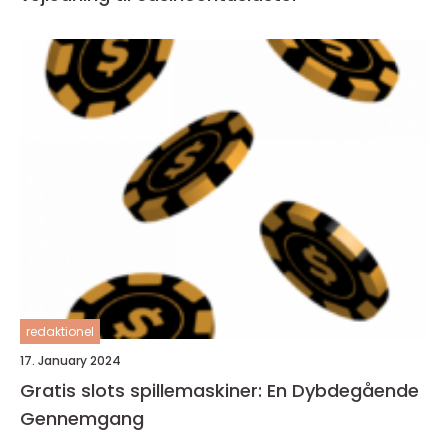
redaktionel
17. January 2024
Gratis slots spillemaskiner: En Dybdegående
Gennemgang