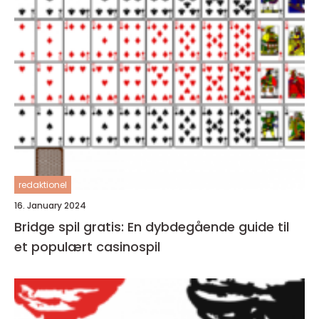
redaktionel
16. January 2024
Bridge spil gratis: En dybdegående guide til
et populært casinospil