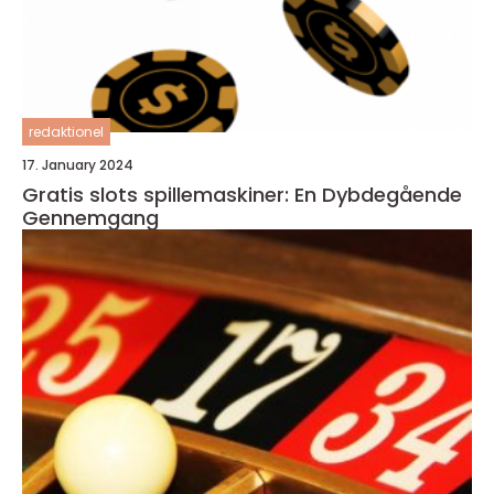
redaktionel
17. January 2024
Gratis slots spillemaskiner: En Dybdegående
Gennemgang