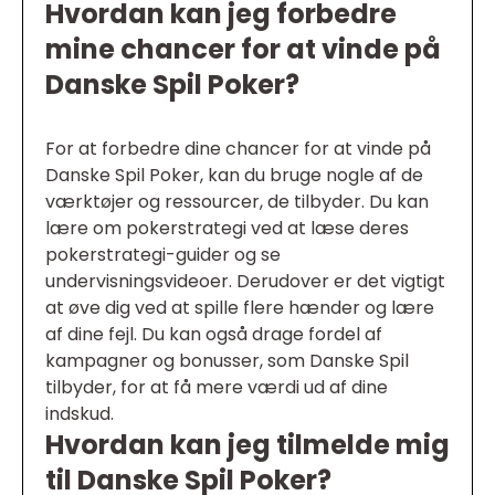
Hvordan kan jeg forbedre
mine chancer for at vinde på
Danske Spil Poker?
For at forbedre dine chancer for at vinde på
Danske Spil Poker, kan du bruge nogle af de
værktøjer og ressourcer, de tilbyder. Du kan
lære om pokerstrategi ved at læse deres
pokerstrategi-guider og se
undervisningsvideoer. Derudover er det vigtigt
at øve dig ved at spille flere hænder og lære
af dine fejl. Du kan også drage fordel af
kampagner og bonusser, som Danske Spil
tilbyder, for at få mere værdi ud af dine
indskud.
Hvordan kan jeg tilmelde mig
til Danske Spil Poker?