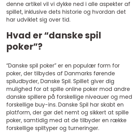
denne artikel vil vi dykke ned i alle aspekter af
spillet, inklusive dets historie og hvordan det
har udviklet sig over tid.
Hvad er “danske spil
poker”?
“Danske spil poker” er en populær form for
poker, der tilbydes af Danmarks førende
spiludbyder, Danske Spil. Spillet giver dig
mulighed for at spille online poker mod andre
danske spillere på forskellige niveauer og med
forskellige buy-ins. Danske Spil har skabt en
platform, der gør det nemt og sikkert at spille
poker, samtidig med at de tilbyder en række
forskellige spiltyper og turneringer.