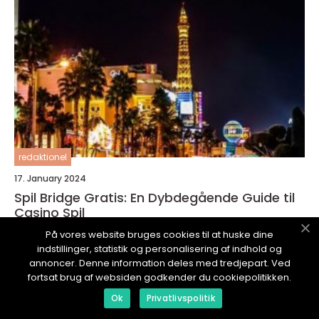
redaktionel
17. January 2024
Spil Bridge Gratis: En Dybdegående Guide til
Casino Spil
På vores website bruges cookies til at huske dine
indstillinger, statistik og personalisering af indhold og
annoncer. Denne information deles med tredjepart. Ved
fortsat brug af websiden godkender du cookiepolitikken.
CASINOPÅNETTET.
dk
Ok
Privatlivspolitik