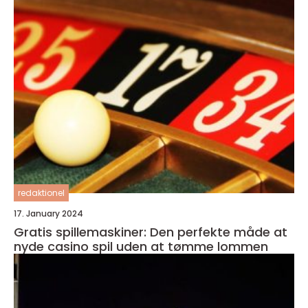
redaktionel
17. January 2024
Gratis spillemaskiner: Den perfekte måde at
nyde casino spil uden at tømme lommen