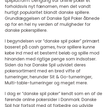
spilplatform. Dengang var online poker et
forholdsvis nyt fænomen, men det vandt
hurtigt popularitet blandt danske spillere.
Grundlæggelsen af Danske Spil Poker åbnede
op for en hel ny verden af muligheder for
danske pokerspillere.
I begyndelsen var “danske spil poker” primært
baseret på cash games, hvor spillere kunne
købe ind med et bestemt beløb og spille mod
hinanden med rigtige penge som indsatser.
Siden da har Danske Spil udvidet deres
pokersortiment med en bred vifte af
turneringer, herunder Sit & Go-turneringer,
Multi-table-turneringer og meget mere.
I dag er “danske spil poker” kendt som en af de
førende online pokersider i Danmark. Danske
Spil har fortsat med at forbedre og udvide