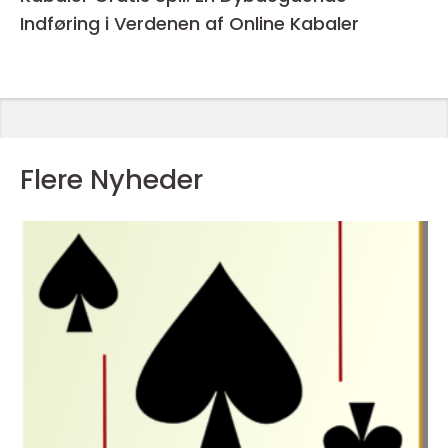
Indføring i Verdenen af Online Kabaler
Flere Nyheder