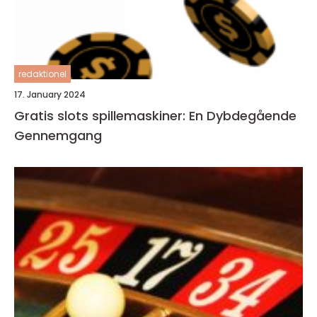
redaktionel
17. January 2024
Gratis slots spillemaskiner: En Dybdegående
Gennemgang