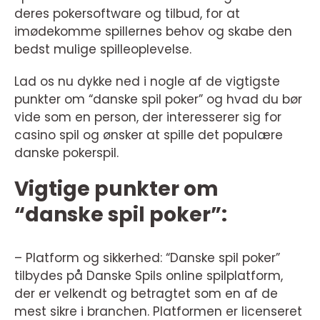
deres pokersoftware og tilbud, for at
imødekomme spillernes behov og skabe den
bedst mulige spilleoplevelse.
Lad os nu dykke ned i nogle af de vigtigste
punkter om “danske spil poker” og hvad du bør
vide som en person, der interesserer sig for
casino spil og ønsker at spille det populære
danske pokerspil.
Vigtige punkter om
“danske spil poker”:
– Platform og sikkerhed: “Danske spil poker”
tilbydes på Danske Spils online spilplatform,
der er velkendt og betragtet som en af de
mest sikre i branchen. Platformen er licenseret