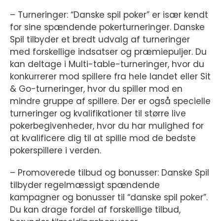
– Turneringer: “Danske spil poker” er især kendt
for sine spændende pokerturneringer. Danske
Spil tilbyder et bredt udvalg af turneringer
med forskellige indsatser og præmiepuljer. Du
kan deltage i Multi-table-turneringer, hvor du
konkurrerer mod spillere fra hele landet eller Sit
& Go-turneringer, hvor du spiller mod en
mindre gruppe af spillere. Der er også specielle
turneringer og kvalifikationer til større live
pokerbegivenheder, hvor du har mulighed for
at kvalificere dig til at spille mod de bedste
pokerspillere i verden.
– Promoverede tilbud og bonusser: Danske Spil
tilbyder regelmæssigt spændende
kampagner og bonusser til “danske spil poker”.
Du kan drage fordel af forskellige tilbud,