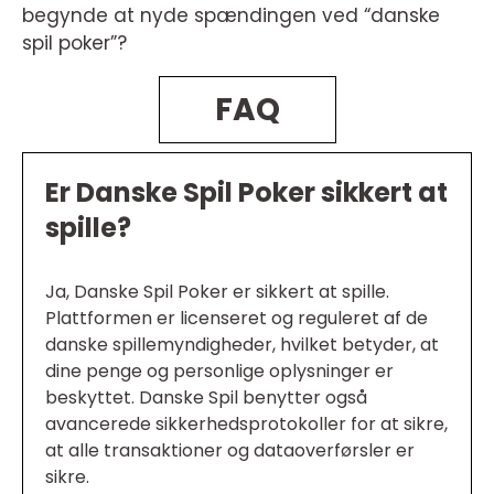
begynde at nyde spændingen ved “danske
spil poker”?
FAQ
Er Danske Spil Poker sikkert at
spille?
Ja, Danske Spil Poker er sikkert at spille.
Plattformen er licenseret og reguleret af de
danske spillemyndigheder, hvilket betyder, at
dine penge og personlige oplysninger er
beskyttet. Danske Spil benytter også
avancerede sikkerhedsprotokoller for at sikre,
at alle transaktioner og dataoverførsler er
sikre.