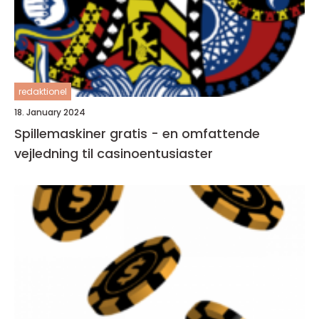
redaktionel
18. January 2024
Spillemaskiner gratis - en omfattende
vejledning til casinoentusiaster