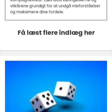
vilkårene grundigt for at undgå misforståelser
og maksimere dine fordele.
Få læst flere indlæg her