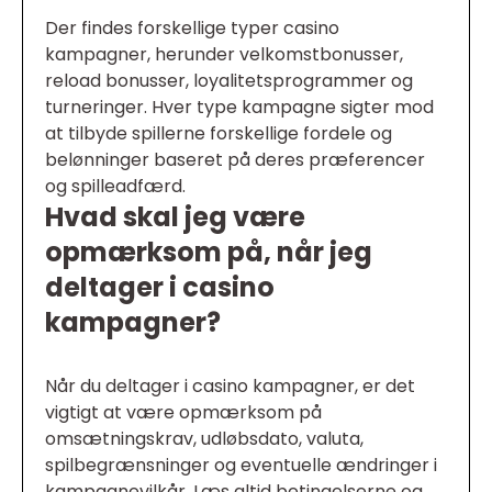
Der findes forskellige typer casino
kampagner, herunder velkomstbonusser,
reload bonusser, loyalitetsprogrammer og
turneringer. Hver type kampagne sigter mod
at tilbyde spillerne forskellige fordele og
belønninger baseret på deres præferencer
og spilleadfærd.
Hvad skal jeg være
opmærksom på, når jeg
deltager i casino
kampagner?
Når du deltager i casino kampagner, er det
vigtigt at være opmærksom på
omsætningskrav, udløbsdato, valuta,
spilbegrænsninger og eventuelle ændringer i
kampagnevilkår. Læs altid betingelserne og