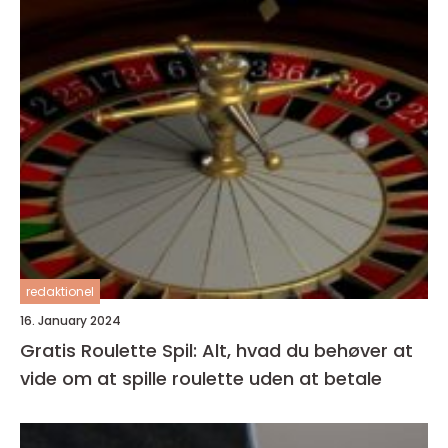
redaktionel
16. January 2024
Gratis Roulette Spil: Alt, hvad du behøver at
vide om at spille roulette uden at betale