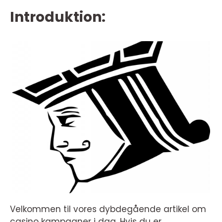
Introduktion:
Velkommen til vores dybdegående artikel om
casino kampagner i dag. Hvis du er