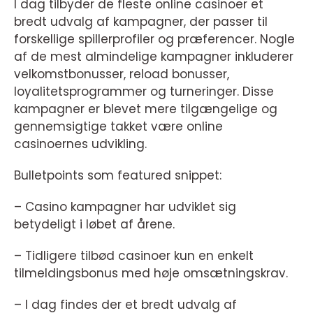
I dag tilbyder de fleste online casinoer et
bredt udvalg af kampagner, der passer til
forskellige spillerprofiler og præferencer. Nogle
af de mest almindelige kampagner inkluderer
velkomstbonusser, reload bonusser,
loyalitetsprogrammer og turneringer. Disse
kampagner er blevet mere tilgængelige og
gennemsigtige takket være online
casinoernes udvikling.
Bulletpoints som featured snippet:
– Casino kampagner har udviklet sig
betydeligt i løbet af årene.
– Tidligere tilbød casinoer kun en enkelt
tilmeldingsbonus med høje omsætningskrav.
– I dag findes der et bredt udvalg af