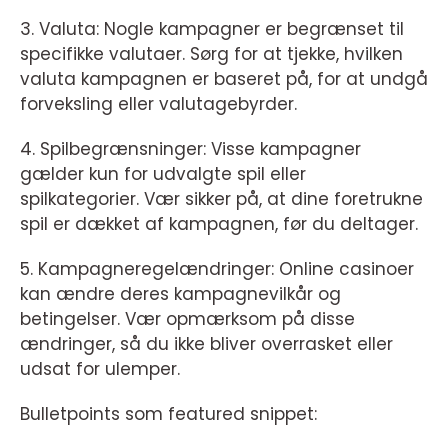
3. Valuta: Nogle kampagner er begrænset til
specifikke valutaer. Sørg for at tjekke, hvilken
valuta kampagnen er baseret på, for at undgå
forveksling eller valutagebyrder.
4. Spilbegrænsninger: Visse kampagner
gælder kun for udvalgte spil eller
spilkategorier. Vær sikker på, at dine foretrukne
spil er dækket af kampagnen, før du deltager.
5. Kampagneregelændringer: Online casinoer
kan ændre deres kampagnevilkår og
betingelser. Vær opmærksom på disse
ændringer, så du ikke bliver overrasket eller
udsat for ulemper.
Bulletpoints som featured snippet: