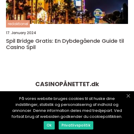
redaktionel
17. January 2024
Spil Bridge Gratis: En Dybdegående Guide til
Casino Spil
CASINOPÅNETTET.
dk
På vores website bruges cookies til at huske dine
indstillinger, statistik og personalisering af indhold og
annoncer. Denne information deles med tredjepart. Ved
fortsat brug af websiden godkender du cookiepolitikken.
Ok
Privatlivspolitik