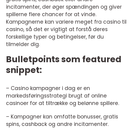
incitamenter, der øger spændingen og giver
spillerne flere chancer for at vinde.
Kampagnerne kan variere meget fra casino til
casino, så det er vigtigt at forstå deres
forskellige typer og betingelser, før du
tilmelder dig.
Bulletpoints som featured
snippet:
– Casino kampagner i dag er en
markedsføringsstrategi brugt af online
casinoer for at tiltrække og belønne spillere.
– Kampagner kan omfatte bonusser, gratis
spins, cashback og andre incitamenter.