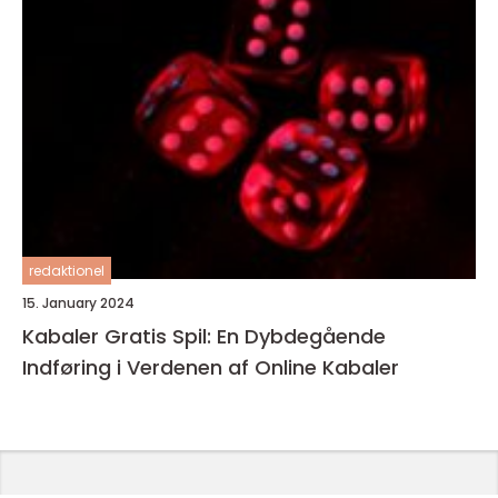
redaktionel
15. January 2024
Kabaler Gratis Spil: En Dybdegående
Indføring i Verdenen af Online Kabaler