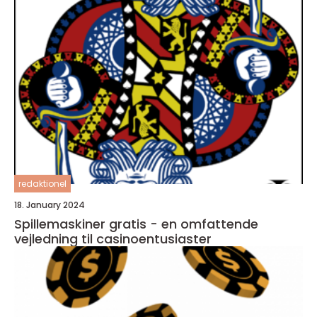
redaktionel
18. January 2024
Spillemaskiner gratis - en omfattende
vejledning til casinoentusiaster