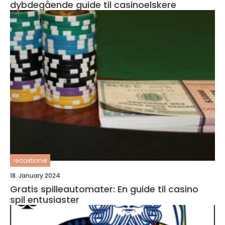
dybdegående guide til casinoelskere
redaktionel
18. January 2024
Gratis spilleautomater: En guide til casino
spil entusiaster