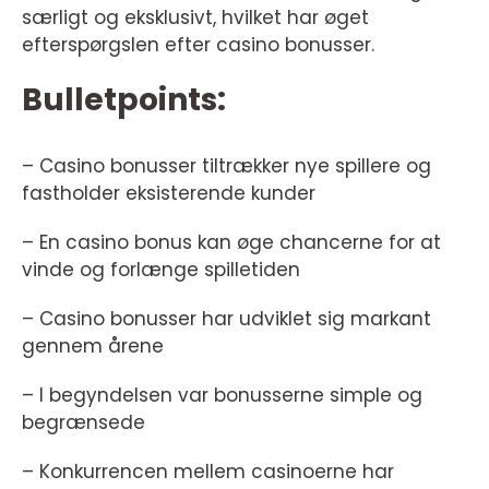
særligt og eksklusivt, hvilket har øget
efterspørgslen efter casino bonusser.
Bulletpoints:
– Casino bonusser tiltrækker nye spillere og
fastholder eksisterende kunder
– En casino bonus kan øge chancerne for at
vinde og forlænge spilletiden
– Casino bonusser har udviklet sig markant
gennem årene
– I begyndelsen var bonusserne simple og
begrænsede
– Konkurrencen mellem casinoerne har