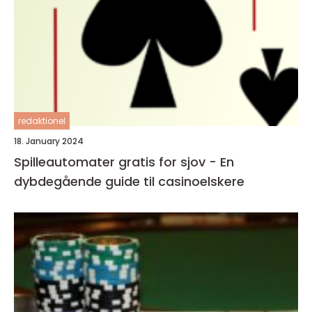
redaktionel
18. January 2024
Spilleautomater gratis for sjov - En
dybdegående guide til casinoelskere