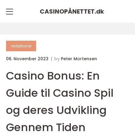
CASINOPÅNETTET.
dk
redaktionel
06. November 2023
by
Peter Mortensen
Casino Bonus: En
Guide til Casino Spil
og deres Udvikling
Gennem Tiden