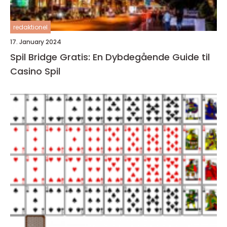
redaktionel
17. January 2024
Spil Bridge Gratis: En Dybdegående Guide til
Casino Spil