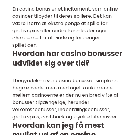
En casino bonus er et incitament, som online
casinoer tilbyder til deres spillere. Det kan
være i form af ekstra penge at spille for,
gratis spins eller andre fordele, der øger
chancerne for at vinde og forlænger
spilletiden.
Hvordan har casino bonusser
udviklet sig over tid?
I begyndelsen var casino bonusser simple og
begrænsede, men med øget konkurrence
mellem casinoerne er der nu en bred vifte af
bonusser tilgængelige, herunder
velkomstbonusser, indbetalingsbonusser,
gratis spins, cashback og loyalitetsbonusser.
Hvordan kan jeg få mest
muligt ud af en casino