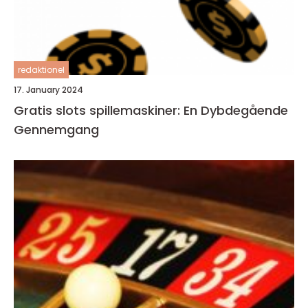
redaktionel
17. January 2024
Gratis slots spillemaskiner: En Dybdegående
Gennemgang