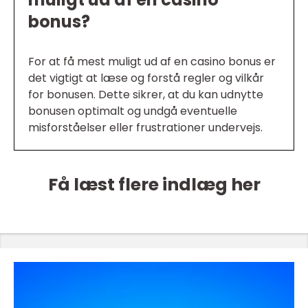
bonus?
For at få mest muligt ud af en casino bonus er
det vigtigt at læse og forstå regler og vilkår
for bonusen. Dette sikrer, at du kan udnytte
bonusen optimalt og undgå eventuelle
misforståelser eller frustrationer undervejs.
Få læst flere indlæg her