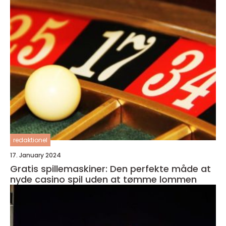
redaktionel
17. January 2024
Gratis spillemaskiner: Den perfekte måde at
nyde casino spil uden at tømme lommen