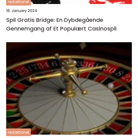
redaktionel
16. January 2024
Spil Gratis Bridge: En Dybdegående
Gennemgang af Et Populært Casinospil
redaktionel