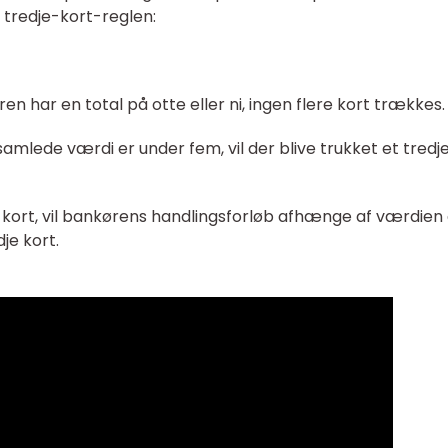
 tredje-kort-reglen:
ren har en total på otte eller ni, ingen flere kort trækkes.
samlede værdi er under fem, vil der blive trukket et tredj
e kort, vil bankørens handlingsforløb afhænge af værdien 
je kort.