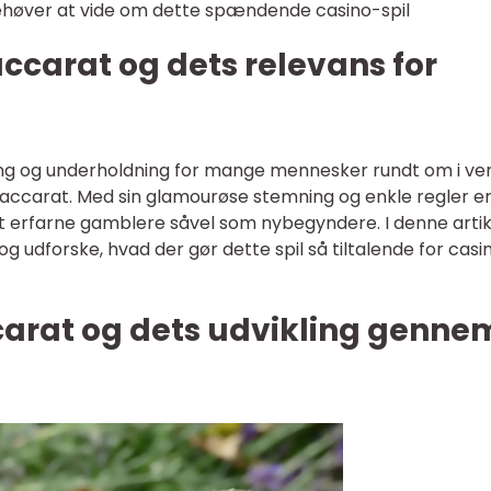
behøver at vide om dette spændende casino-spil
accarat og dets relevans for
ding og underholdning for mange mennesker rundt om i ve
 er baccarat. Med sin glamourøse stemning og enkle regler e
t erfarne gamblere såvel som nybegyndere. I denne artike
og udforske, hvad der gør dette spil så tiltalende for casi
carat og dets udvikling genne