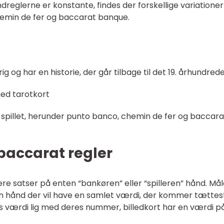
dreglerne er konstante, findes der forskellige variationer
hemin de fer og baccarat banque.
g og har en historie, der går tilbage til det 19. århundred
 med tarotkort
af spillet, herunder punto banco, chemin de fer og baccara
accarat regler
lere satser på enten “bankøren” eller “spilleren” hånd. Mål
lken hånd der vil have en samlet værdi, der kommer tættes
 værdi lig med deres nummer, billedkort har en værdi på