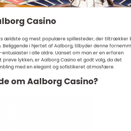
Aalborg Casino
s ældste og mest populære spillesteder, der tiltrækker
rn. Beliggende i hjertet af Aalborg, tilbyder denne fornem
il-entusiaster i alle aldre. Uanset om man er en erfaren
t prøve lykken, er Aalborg Casino et godt valg, da det
ling med en elegant og sofistikeret atmosfære.
de om Aalborg Casino?