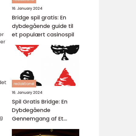
16. January 2024
Bridge spil gratis: En
dybdegående guide til
et populært casinospil
er
der
det
redaktionel
16. January 2024
Spil Gratis Bridge: En
Dybdegående
og
Gennemgang af Et
Populært Casinospil