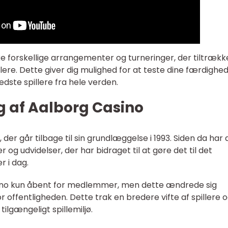
e forskellige arrangementer og turneringer, der tiltrækk
llere. Dette giver dig mulighed for at teste dine færdighe
dste spillere fra hele verden.
ng af Aalborg Casino
 der går tilbage til sin grundlæggelse i 1993. Siden da har 
 udvidelser, der har bidraget til at gøre det til det
r i dag.
sino kun åbent for medlemmer, men dette ændrede sig
r offentligheden. Dette trak en bredere vifte af spillere 
tilgængeligt spillemiljø.