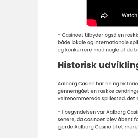
– Casinoet tilbyder også en rækk
både lokale og internationale spi
og konkurrere mod nogle af de be
Historisk udvikli
Aalborg Casino har en rig historie,
gennemgået en række ændringer og
velrenommerede spillested, det e
– I begyndelsen var Aalborg Ca
senere, da casinoet blev åbent fo
gjorde Aalborg Casino til et mere 