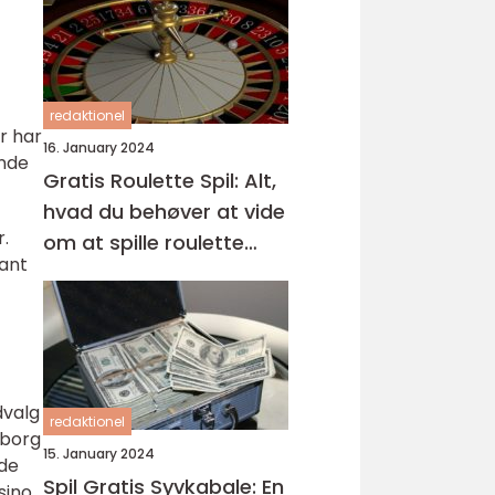
redaktionel
r har
16. January 2024
ende
Gratis Roulette Spil: Alt,
hvad du behøver at vide
r.
om at spille roulette
gant
uden at betale
dvalg
redaktionel
lborg
15. January 2024
nde
Spil Gratis Syvkabale: En
sino