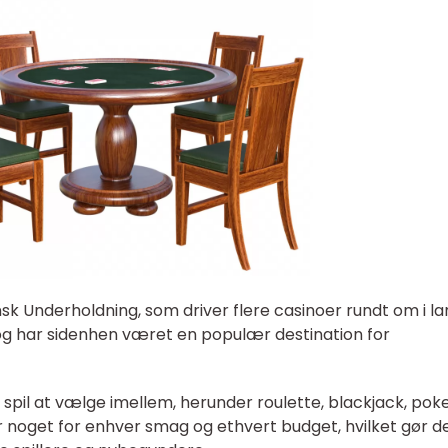
sk Underholdning, som driver flere casinoer rundt om i la
3 og har sidenhen været en populær destination for
 spil at vælge imellem, herunder roulette, blackjack, pok
 noget for enhver smag og ethvert budget, hvilket gør det